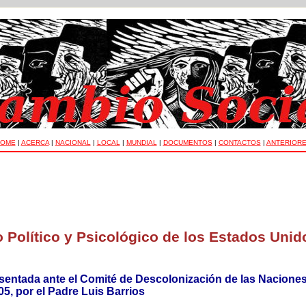
OME
|
ACERCA
|
NACIONAL
|
LOCAL
|
MUNDIAL
|
DOCUMENTOS
|
CONTACTOS
|
ANTERIOR
o Político y Psicológico de los Estados Unid
sentada ante el Comité de Descolonización de las Naciones
05, por el Padre Luis Barrios