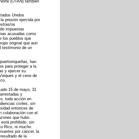
o Norte (OTAN) también
Estados Unidos
a presión ejercida por
estras/os
ido impuestas
rsonas acusadas como
e los pueblos que
rupo original que aun
l testimonio de un
puertorriqueñas, han
s para proteger a la
s y ejercer su
Vieques y el cese de
ico.
asado 15 de mayo, 31
 arrestadas y
co, toda acción en
iencias civiles, sin
esidad entonces de
n colaboración con el
 razones que hubo.
 está prohibido, sin
rto Rico, ni mucho
uertes por cáncer, la
resultado de la