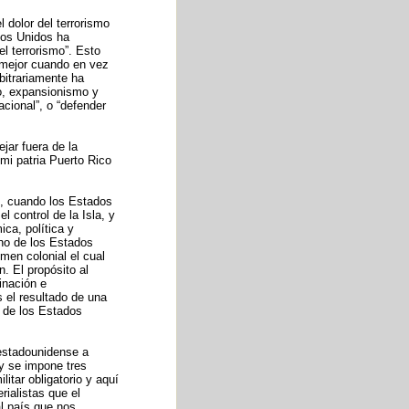
 dolor del terrorismo
dos Unidos ha
l terrorismo”. Esto
 mejor cuando en vez
bitrariamente ha
mo, expansionismo y
acional”, o “defender
jar fuera de la
mi patria Puerto Rico
8, cuando los Estados
 control de la Isla, y
ca, política y
rno de los Estados
men colonial el cual
. El propósito al
inación e
 el resultado de una
o de los Estados
 estadounidense a
ey se impone tres
itar obligatorio y aquí
rialistas que el
al país que nos