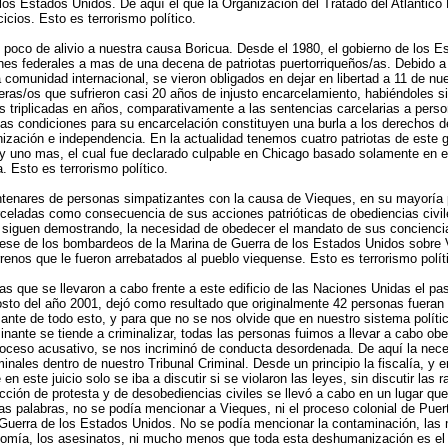
los Estados Unidos. De aquí el que la Organización del Tratado del Atlántic
cicios. Esto es terrorismo político.
 poco de alivio a nuestra causa Boricua. Desde el 1980, el gobierno de los 
es federales a mas de una decena de patriotas puertorriqueños/as. Debido a l
a comunidad internacional, se vieron obligados en dejar en libertad a 11 de nu
as/os que sufrieron casi 20 años de injusto encarcelamiento, habiéndoles s
s triplicadas en años, comparativamente a las sentencias carcelarias a pe
as condiciones para su encarcelación constituyen una burla a los derechos d
ización e independencia. En la actualidad tenemos cuatro patriotas de este g
 y uno mas, el cual fue declarado culpable en Chicago basado solamente en e
a. Esto es terrorismo político.
tenares de personas simpatizantes con la causa de Vieques, en su mayoría 
celadas como consecuencia de sus acciones patrióticas de obediencias civile
y siguen demostrando, la necesidad de obedecer el mandato de sus conciencia
cese de los bombardeos de la Marina de Guerra de los Estados Unidos sobre 
rrenos que le fueron arrebatados al pueblo viequense. Esto es terrorismo polít
s que se llevaron a cabo frente a este edificio de las Naciones Unidas el p
osto del año 2001, dejó como resultado que originalmente 42 personas fueran
ante de todo esto, y para que no se nos olvide que en nuestro sistema políti
inante se tiende a criminalizar, todas las personas fuimos a llevar a cabo obed
roceso acusativo, se nos incriminó de conducta desordenada. De aquí la nec
nales dentro de nuestro Tribunal Criminal. Desde un principio la fiscalía, y e
en este juicio solo se iba a discutir si se violaron las leyes, sin discutir las
acción de protesta y de desobediencias civiles se llevó a cabo en un lugar que
ras palabras, no se podía mencionar a Vieques, ni el proceso colonial de Pue
Guerra de los Estados Unidos. No se podía mencionar la contaminación, las m
nomía, los asesinatos, ni mucho menos que toda esta deshumanización es el 