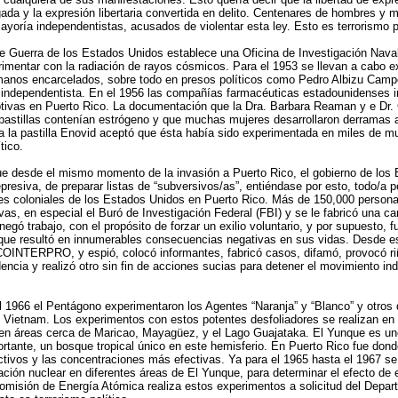
a y la expresión libertaria convertida en delito. Centenares de hombres y m
yoría independentistas, acusados de violentar esta ley. Esto es terrorismo po
de Guerra de los Estados Unidos establece una Oficina de Investigación Naval
rimentar con la radiación de rayos cósmicos. Para el 1953 se llevan a cabo 
manos encarcelados, sobre todo en presos políticos como Pedro Albizu Campo
o independentista. En el 1956 las compañías farmacéuticas estadounidenses i
ptivas en Puerto Rico. La documentación que la Dra. Barbara Reaman y e Dr
 pastillas contenían estrógeno y que muchas mujeres desarrollaron derramas 
 la pastilla Enovid aceptó que ésta había sido experimentada en miles de mu
tico.
ue desde el mismo momento de la invasión a Puerto Rico, el gobierno de los
presiva, de preparar listas de “subversivos/as”, entiéndase por esto, todo/a 
es coloniales de los Estados Unidos en Puerto Rico. Más de 150,000 persona
vas, en especial el Buró de Investigación Federal (FBI) y se le fabricó una ca
negó trabajo, con el propósito de forzar un exilio voluntario, y por supuesto, 
que resultó en innumerables consecuencias negativas en sus vidas. Desde e
COINTERPRO, y espió, colocó informantes, fabricó casos, difamó, provocó riñ
encia y realizó otro sin fin de acciones sucias para detener el movimiento in
l 1966 el Pentágono experimentaron los Agentes “Naranja” y “Blanco” y otros
de Vietnam. Los experimentos con estos potentes desfoliadores se realizan en
en áreas cerca de Maricao, Mayagüez, y el Lago Guajataka. El Yunque es un
ante, un bosque tropical único en este hemisferio. En Puerto Rico fue donde
tivos y las concentraciones más efectivas. Ya para el 1965 hasta el 1967 se
ción nuclear en diferentes áreas de El Yunque, para determinar el efecto de 
Comisión de Energía Atómica realiza estos experimentos a solicitud del Depa