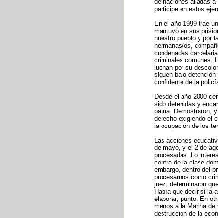
de naciones aliadas a 
participe en estos ejer
En el año 1999 trae un
mantuvo en sus prision
nuestro pueblo y por l
hermanas/os, compañer
condenadas carcelaria
criminales comunes. L
luchan por su descolon
siguen bajo detención
confidente de la policí
Desde el año 2000 cen
sido detenidas y encar
patria. Demostraron, 
derecho exigiendo el 
la ocupación de los te
Las acciones educativa
de mayo, y el 2 de ag
procesadas. Lo interes
contra de la clase dom
embargo, dentro del p
procesarnos como crimi
juez, determinaron que 
Había que decir si la 
elaborar; punto. En ot
menos a la Marina de 
destrucción de la eco