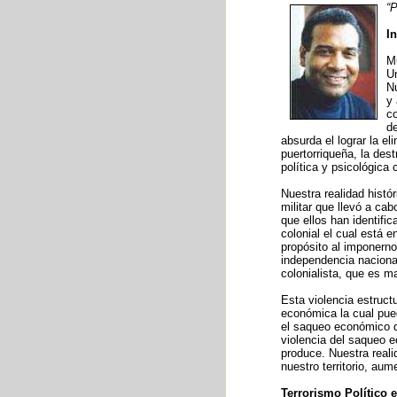
“P
I
M
Un
Nu
y
c
de
absurda el lograr la el
puertorriqueña, la des
política y psicológica
Nuestra realidad histó
militar que llevó a ca
que ellos han identif
colonial el cual está 
propósito al imponerno
independencia nacional
colonialista, que es m
Esta violencia estruct
económica la cual pued
el saqueo económico qu
violencia del saqueo 
produce. Nuestra reali
nuestro territorio, au
Terrorismo Político 