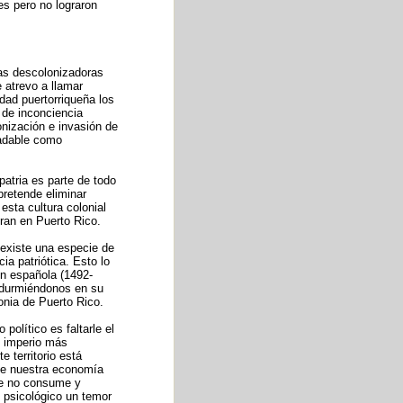
es pero no lograron
as descolonizadoras
 atrevo a llamar
dad puertorriqueña los
 de inconciencia
onización e invasión de
radable como
patria es parte de todo
retende eliminar
esta cultura colonial
bran en Puerto Rico.
 existe una especie de
a patriótica. Esto lo
ón española (1492-
r durmiéndonos en su
lonia de Puerto Rico.
político es faltarle el
l imperio más
 territorio está
 de nuestra economía
ue no consume y
 psicológico un temor