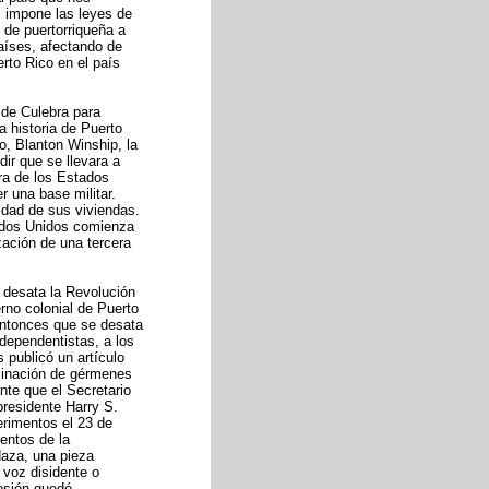
s impone las leyes de
 de puertorriqueña a
aíses, afectando de
rto Rico en el país
 de Culebra para
a historia de Puerto
o, Blanton Winship, la
ir que se llevara a
ra de los Estados
r una base militar.
idad de sus viviendas.
tados Unidos comienza
zación de una tercera
 desata la Revolución
rno colonial de Puerto
 entonces que se desata
dependentistas, a los
 publicó un artículo
eminación de gérmenes
nte que el Secretario
residente Harry S.
rimentos el 23 de
entos de la
daza, una pieza
a voz disidente o
resión quedó