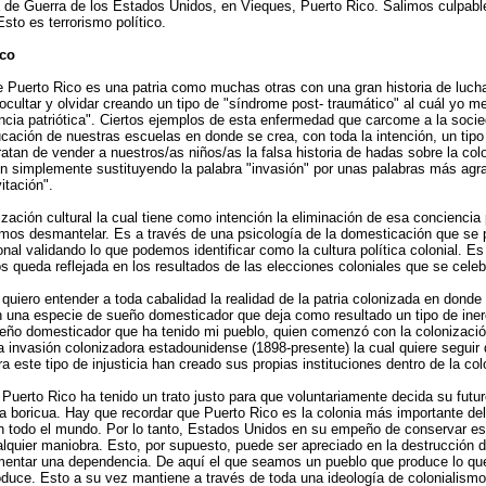
a de Guerra de los Estados Unidos, en Vieques, Puerto Rico. Salimos culpabl
Esto es terrorismo político.
ico
Puerto Rico es una patria como muchas otras con una gran historia de luch
ocultar y olvidar creando un tipo de "síndrome post- traumático" al cuál yo me
cia patriótica". Ciertos ejemplos de esta enfermedad que carcome a la socie
ación de nuestras escuelas en donde se crea, con toda la intención, un tipo
tratan de vender a nuestros/as niños/as la falsa historia de hadas sobre la col
cen simplemente sustituyendo la palabra "invasión" por unas palabras más ag
itación".
ización cultural la cual tiene como intención la eliminación de esa conciencia 
mos desmantelar. Es a través de una psicología de la domesticación que se p
nal validando lo que podemos identificar como la cultura política colonial. Es 
s queda reflejada en los resultados de las elecciones coloniales que se cele
 quiero entender a toda cabalidad la realidad de la patria colonizada en donde
n una especie de sueño domesticador que deja como resultado un tipo de inerci
sueño domesticador que ha tenido mi pueblo, quien comenzó con la colonizaci
a invasión colonizadora estadounidense (1898-presente) la cual quiere segui
a este tipo de injusticia han creado sus propias instituciones dentro de la co
Puerto Rico ha tenido un trato justo para que voluntariamente decida su futuro 
cia boricua. Hay que recordar que Puerto Rico es la colonia más importante de
 todo el mundo. Por lo tanto, Estados Unidos en su empeño de conservar este
ualquier maniobra. Esto, por supuesto, puede ser apreciado en la destrucción
omentar una dependencia. De aquí el que seamos un pueblo que produce lo q
duce. Esto a su vez mantiene a través de toda una ideología de colonialismo