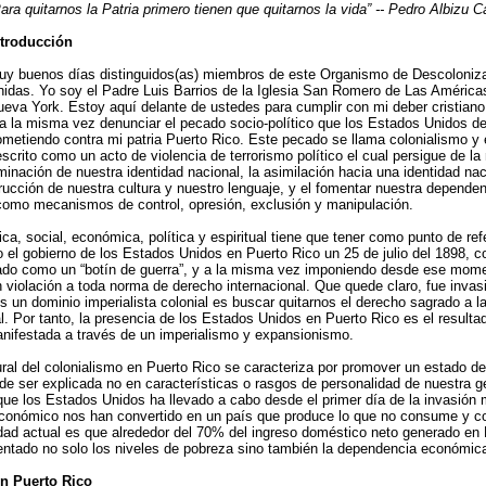
ara quitarnos la Patria primero tienen que quitarnos la vida” -- Pedro Albizu
ntroducción
uy buenos días distinguidos(as) miembros de este Organismo de Descoloniza
idas. Yo soy el Padre Luis Barrios de la Iglesia San Romero de Las América
eva York. Estoy aquí delante de ustedes para cumplir con mi deber cristiano 
 a la misma vez denunciar el pecado socio-político que los Estados Unidos d
ometiendo contra mi patria Puerto Rico. Este pecado se llama colonialismo y
scrito como un acto de violencia de terrorismo político el cual persigue de l
iminación de nuestra identidad nacional, la asimilación hacia una identidad na
trucción de nuestra cultura y nuestro lenguaje, y el fomentar nuestra depend
 como mecanismos de control, opresión, exclusión y manipulación.
rica, social, económica, política y espiritual tiene que tener como punto de re
bo el gobierno de los Estados Unidos en Puerto Rico un 25 de julio del 1898, c
icado como un “botín de guerra”, y a la misma vez imponiendo desde ese mom
en violación a toda norma de derecho internacional. Que quede claro, fue invasi
s un dominio imperialista colonial es buscar quitarnos el derecho sagrado a l
. Por tanto, la presencia de los Estados Unidos en Puerto Rico es el resulta
anifestada a través de un imperialismo y expansionismo.
ural del colonialismo en Puerto Rico se caracteriza por promover un estado 
e ser explicada no en características o rasgos de personalidad de nuestra g
e los Estados Unidos ha llevado a cabo desde el primer día de la invasión mil
económico nos han convertido en un país que produce lo que no consume y 
dad actual es que alrededor del 70% del ingreso doméstico neto generado en 
mentado no solo los niveles de pobreza sino también la dependencia económic
en Puerto Rico