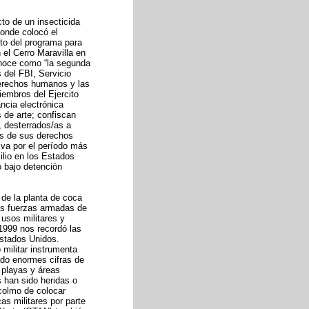
to de un insecticida
onde colocó el
nto del programa para
el Cerro Maravilla en
onoce como “la segunda
 del FBI, Servicio
derechos humanos y las
iembros del Ejercito
ncia electrónica
 de arte; confiscan
, desterrados/as a
as de sus derechos
iva por el período más
ilio en los Estados
o bajo detención
 de la planta de coca
as fuerzas armadas de
 usos militares y
 1999 nos recordó las
Estados Unidos.
 militar instrumenta
ado enormes cifras de
 playas y áreas
 han sido heridas o
colmo de colocar
cas militares por parte