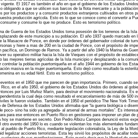
 vigente. El 1917 es también el año en que el gobierno de los Estados Unido
o obligando a que se utilicen sus barcos de la flota mercante y a la población
s por los productos y a consumir productos extranjeros cultivados en otros p
estra producción agrícola. Esto es lo que se conoce como el convertir a Pue
 consume y consume lo que no produce. Esto es terrorismo político.
na de Guerra de los Estados Unidos toma posesión de los terrenos de la Isla
desplazando de este municipio a su población. El año 1937 quedo marcado en l
e la Masacre de Ponce, en donde por órdenes del gobernador colonial de turn
ersonas y hiere a mas de 200 en la ciudad de Ponce, con el propósito de imped
 pacífica, un Domingo de Ramos. Ya a partir del año 1940 la Marina de Guer
r su operativo militar hacia la Isla de Vieques con el propósito de establece
las mejores tierras agrícolas de la Isla municipio y desplazando a la comun
controlar la población puertorriqueña en el año 1944 en gobierno de los Es
zación masiva en la mujer puertorriqueña. Esto dejó como resultado la esterili
emenina en su edad fértil. Esto es terrorismo político.
 eventos en el 1950 que me parecen de gran importancia. Primero, cuando se
 Rico, en el año 1950, el gobierno de los Estados Unidos dio órdenes al gobie
entonces por Luis Muñoz Marín, para destruir el movimiento nacionalista. Es
ependentista la cual deja como resultado el encarcelamiento de más de 500 in
viles le fueron violados. También en el 1950 el periódico The New York Times
io de Defensa de los Estados Unidos afirmaba que “la guerra biológica o dis
e poco- sino ha sido ya agregada- al arsenal de armas mortales”. Es interesa
ara para ese entonces en Puerto Rico en gestiones para imponer un plan de p
a hoy se mantiene en secreto. Don Pedro Albizu Campos denunció estos expe
l otro evento del 1950 lo es cuando se violentan los más elementales fundam
al pueblo de Puerto Rico, mediante legislación colonialista, la Ley de la Mor
id legalizar acciones terroristas. Esta ley sirvió los propósitos de acallar tod
en cualquiera de sus manifestaciones. Esto quería decir que la libertad de exp