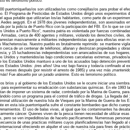
to es terrorismo político.
0 puertorriqueñas/os son utilizadas/os como conejillas/os para probar el efec
o. El Programa de Pesticidas de Estados Unidos dirigió unos experimentos d
l agua potable que utilizarían los/as habitantes, como parte de un experime
o Aedes aegypti. En el 1978 dos jóvenes independentistas, son asesinados en 
a por la policía de Puerto Rico con la participación del FBI. En lo que se c
s Unidos a Puerto Rico”, nuestra patria es violentada por fuerzas combinadas
s Armadas, cerca de 400 agentes y militares, violando los derechos civiles, 
arrestan masivamente a militantes independentistas que para ellos/as eran m
 Macheteros/as. Nuestro pueblo es brutalmente reprimido: se mantiene vigila
an cerca de un centenar de teléfonos; allanan y destrozan propiedades y obras
oesía; y 15 luchadores/as independentistas son arrancados/as de sus hogares
os Unidos y mantenidos/as bajo condiciones carcelarias extremas, privados/
de los Estados Unidos mantuvo a uno de los acusados bajo detención prevent
e los Estados Unidos: ¡tres años! Una vez bajo fianza y todavía confinado al ex
res meses después (por resistir el arresto de 1985) y una vez más ¡mantenid
más! Fue absuelto por un jurado unánime. Esto es terrorismo político.
os bríos y al gobierno de los Estados Unidos se le ocurre iniciar una siembra
e para experimentar su erradicación con substancias químicas. En ele 1993 l
tan de imponer un sistema de radar, controlado por la Marina de Guerra, para
azándolo como un programa para el control de tráfico de drogas. La llegada del
iminal utilización de nuestra Isla de Vieques por la Marina de Guerra de los 
te en esta isla puertorriqueña sufre el constante bombardeo que dicho cuerpo
renamientos. El uso de balas vivas, al igual que los contaminantes ha desat
armente cáncer. Quienes viven de la pesca tienen necesidad de utilizar esas
s, pero se ven impediditos/as de hacerlo pacíficamente. Numerosas personas
cuencia de unas practicas militares cuyos planificadores/as han llegado al 
nternacional ofreciendo en alquiler el uso de nuestra isla para fines de prácti