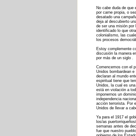
No cabe duda de que e
por carne propia, o se
desatado una campaña d
deja al descubierto u
de ser una misión por 
identificado lo que ot
colonialismo, las cual
los procesos democrát
Estoy complemente con
discusión la manera en
por más de un siglo .
Comencemos con el pun
Unidos bombardean e i
declaran al mundo ente
espiritual tiene que t
Unidos, la cual es una
está en violación a to
imponernos un dominio 
independencia nacional
acción terrorista. Por
Unidos de llevar a cab
Ya para el 1917 el go
los/as puertorriqueños
semanas antes de decla
fue que nuestro pueblo
gobierno de los Estado