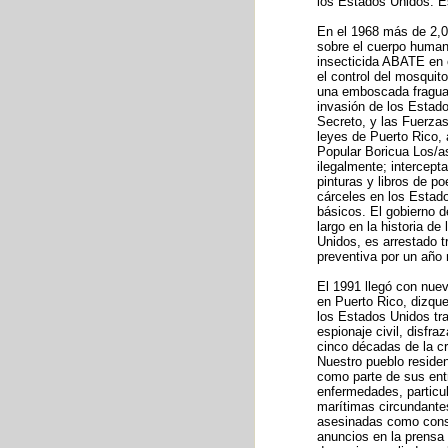
los Estados Unidos. Es
En el 1968 más de 2,00
sobre el cuerpo human
insecticida ABATE en e
el control del mosquit
una emboscada fraguad
invasión de los Estado
Secreto, y las Fuerza
leyes de Puerto Rico, 
Popular Boricua Los/as
ilegalmente; intercept
pinturas y libros de p
cárceles en los Estad
básicos. El gobierno 
largo en la historia d
Unidos, es arrestado t
preventiva por un año 
El 1991 llegó con nuev
en Puerto Rico, dizqu
los Estados Unidos tra
espionaje civil, disfr
cinco décadas de la cr
Nuestro pueblo residen
como parte de sus ent
enfermedades, particul
marítimas circundante
asesinadas como conse
anuncios en la prensa i