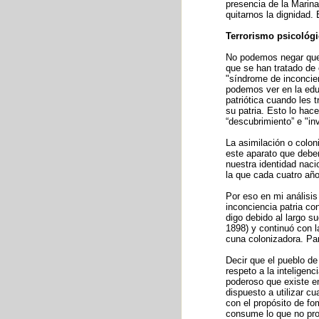
presencia de la Marin
quitarnos la dignidad. 
Terrorismo psicológ
No podemos negar que 
que se han tratado de 
"síndrome de inconcien
podemos ver en la educ
patriótica cuando les 
su patria. Esto lo ha
“descubrimiento” e "inv
La asimilación o colon
este aparato que debe
nuestra identidad nacio
la que cada cuatro año
Por eso en mi análisis
inconciencia patria co
digo debido al largo 
1898) y continuó con l
cuna colonizadora. Par
Decir que el pueblo de 
respeto a la inteligen
poderoso que existe en
dispuesto a utilizar c
con el propósito de f
consume lo que no pro