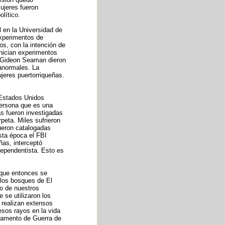
ujeres fueron
lítico.
 en la Universidad de
experimentos de
s, con la intención de
nician experimentos
. Gideon Seaman dieron
anormales. La
jeres puertorriqueñas.
 Estados Unidos
persona que es una
s fueron investigadas
rpeta. Miles sufrieron
fueron catalogadas
sta época el FBI
as, interceptó
dependentista. Esto es
 que entonces se
 los bosques de El
o de nuestros
 se utilizaron los
 realizan extensos
esos rayos en la vida
rtamento de Guerra de