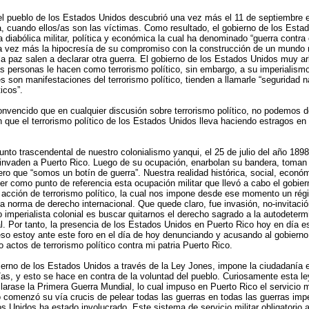
l pueblo de los Estados Unidos descubrió una vez más el 11 de septiembre el
a, cuando ellos/as son las víctimas. Como resultado, el gobierno de los Esta
iabólica militar, política y económica la cual ha denominado “guerra contra e
na vez más la hipocresía de su compromiso con la construcción de un mundo
la paz salen a declarar otra guerra. El gobierno de los Estados Unidos muy ar
ras personas le hacen como terrorismo político, sin embargo, a su imperialis
es son manifestaciones del terrorismo político, tienden a llamarle “seguridad n
icos”.
vencido que en cualquier discusión sobre terrorismo político, no podemos de
 que el terrorismo político de los Estados Unidos lleva haciendo estragos en 
to trascendental de nuestro colonialismo yanqui, el 25 de julio del año 189
nvaden a Puerto Rico. Luego de su ocupación, enarbolan su bandera, toman el
ro que “somos un botín de guerra”. Nuestra realidad histórica, social, económi
ener como punto de referencia esta ocupación militar que llevó a cabo el gobie
 acción de terrorismo político, la cual nos impone desde ese momento un régi
da norma de derecho internacional. Que quede claro, fue invasión, no-invitación
imperialista colonial es buscar quitarnos el derecho sagrado a la autodeterm
. Por tanto, la presencia de los Estados Unidos en Puerto Rico hoy en día es
 eso estoy ante este foro en el día de hoy denunciando y acusando al gobiern
o actos de terrorismo político contra mi patria Puerto Rico.
bierno de los Estados Unidos a través de la Ley Jones, impone la ciudadanía
/as, y esto se hace en contra de la voluntad del pueblo. Curiosamente esta l
rase la Primera Guerra Mundial, lo cual impuso en Puerto Rico el servicio mil
 comenzó su vía crucis de pelear todas las guerras en todas las guerras impe
s Unidos ha estado involucrado. Este sistema de servicio militar obligatorio 