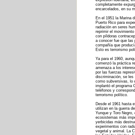
completamente expurgad
encarcelados, en su ma
En el 1951 la Marina 
Puerto Rico para expe
radiación en seres hu
reprimir el movimient
con píldoras contrace
a conocer fue que las
compañía que producía
Esto es terrorismo polí
Ya para el 1960, aunq
comenzó la práctica re
amenaza a los interes
por las fuerzas represi
discriminación, se les 
como subversivas, lo 
implantó el programa 
teléfonos y correspond
terrorismo político.
Desde el 1961 hasta e
utilizan en la guerra 
Yunque y Toro Negro, 
ecosistemas más import
yerbicidas más destruc
experimentos con radia
vegetal y animal. La 