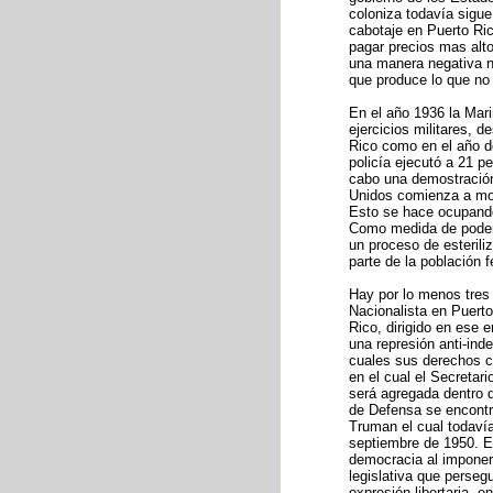
coloniza todavía sigue
cabotaje en Puerto Ric
pagar precios mas alto
una manera negativa nu
que produce lo que no
En el año 1936 la Mari
ejercicios militares, 
Rico como en el año d
policía ejecutó a 21 p
cabo una demostración
Unidos comienza a move
Esto se hace ocupando 
Como medida de poder 
un proceso de esterili
parte de la población f
Hay por lo menos tres
Nacionalista en Puerto
Rico, dirigido en ese 
una represión anti-ind
cuales sus derechos ci
en el cual el Secretar
será agregada dentro d
de Defensa se encontr
Truman el cual todaví
septiembre de 1950. E
democracia al imponer 
legislativa que persegu
expresión libertaria, 