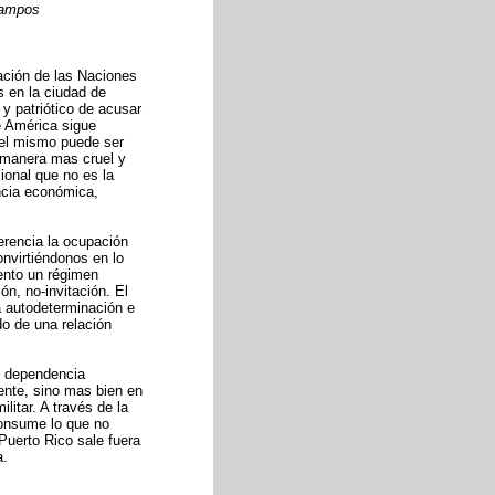
 Campos
ción de las Naciones
s en la ciudad de
y patriótico de acusar
e América sigue
 el mismo puede ser
a manera mas cruel y
cional que no es la
encia económica,
ferencia la ocupación
onvirtiéndonos en lo
ento un régimen
ón, no-invitación. El
a autodeterminación e
do de una relación
de dependencia
ente, sino mas bien en
itar. A través de la
consume lo que no
Puerto Rico sale fuera
a.