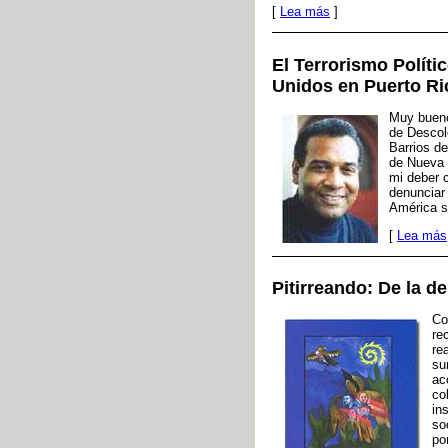
[
Lea más
]
El Terrorismo Políti
Unidos en Puerto Ri
Muy bueno
de Descol
Barrios d
de Nueva 
mi deber c
denunciar
América s
[
Lea más
Pitirreando: De la d
Co
re
re
su
ac
co
in
so
po