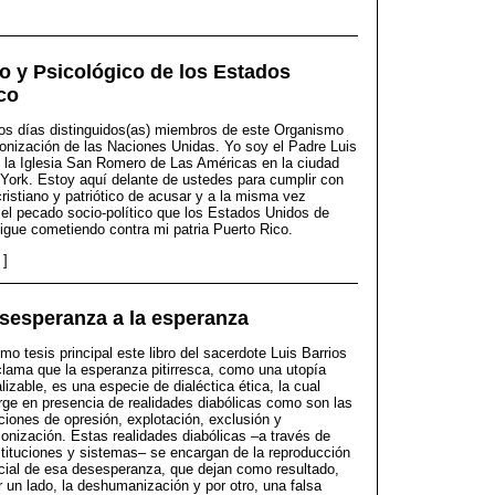
co y Psicológico de los Estados
co
s días distinguidos(as) miembros de este Organismo
onización de las Naciones Unidas. Yo soy el Padre Luis
e la Iglesia San Romero de Las Américas en la ciudad
York. Estoy aquí delante de ustedes para cumplir con
ristiano y patriótico de acusar y a la misma vez
 el pecado socio-político que los Estados Unidos de
igue cometiendo contra mi patria Puerto Rico.
]
esesperanza a la esperanza
mo tesis principal este libro del sacerdote Luis Barrios
clama que la esperanza pitirresca, como una utopía
alizable, es una especie de dialéctica ética, la cual
rge en presencia de realidades diabólicas como son las
ciones de opresión, explotación, exclusión y
lonización. Estas realidades diabólicas –a través de
stituciones y sistemas– se encargan de la reproducción
cial de esa desesperanza, que dejan como resultado,
r un lado, la deshumanización y por otro, una falsa