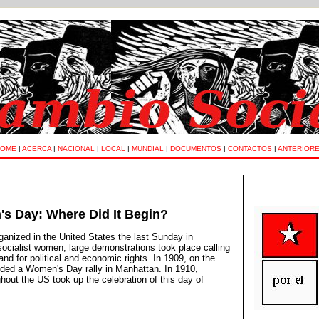
OME
|
ACERCA
|
NACIONAL
|
LOCAL
|
MUNDIAL
|
DOCUMENTOS
|
CONTACTOS
|
ANTERIOR
's Day: Where Did It Begin?
anized in the United States the last Sunday in
ocialist women, large demonstrations took place calling
and for political and economic rights. In 1909, on the
ded a Women's Day rally in Manhattan. In 1910,
ghout the US took up the celebration of this day of