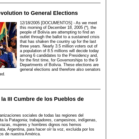
volution to General Elections
12/18/2005 [DOCUMENTOS] - As we meet
this morning of December 18, 2005 (*), the
people of Bolivia are attempting to find an
outlet through the ballot to a sustained crisis
that has shaken the country up for the last
three years. Nearly 3.5 million voters out of
a population of 8.5 millions will decide today
among 6 candidates to the Presidency and,
for the first time, for Governorships to the 9
Departments of Bolivia. These elections are
general elections and therefore also senators
ed.
 la III Cumbre de los Pueblos de
nizaciones sociales de todas las regiones del
a la Patagonia; trabajadores, campesinos, indígenas,
as razas, mujeres y hombres dignos nos hemos
ta, Argentina, para hacer oír la voz, excluida por los
os de nuestra América.