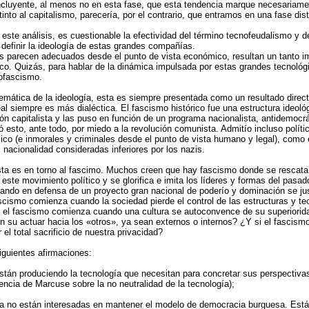
oncluyente, al menos no en esta fase, que esta tendencia marque necesariame
nto al capitalismo, parecería, por el contrario, que entramos en una fase disti
este análisis, es cuestionable la efectividad del término tecnofeudalismo y 
definir la ideología de estas grandes compañías.
s parecen adecuados desde el punto de vista económico, resultan un tanto i
ico. Quizás, para hablar de la dinámica impulsada por estas grandes tecnológ
nofascismo.
emática de la ideología, esta es siempre presentada como un resultado direc
eal siempre es más dialéctica. El fascismo histórico fue una estructura ideoló
ón capitalista y las puso en función de un programa nacionalista, antidemocrá
ptó esto, ante todo, por miedo a la revolución comunista. Admitío incluso polít
co (e inmorales y criminales desde el punto de vista humano y legal), como 
s nacionalidad consideradas inferiores por los nazis.
ista es en torno al fascimo. Muchos creen que hay fascismo donde se rescata
este movimiento político y se glorifica e imita los líderes y formas del pasad
do en defensa de un proyecto gran nacional de poderío y dominación se justi
ascismo comienza cuando la sociedad pierde el control de las estructuras y te
el fascismo comienza cuando una cultura se autoconvence de su superioridad
 en su actuar hacia los «otros», ya sean externos o internos? ¿Y si el fascism
 el total sacrificio de nuestra privacidad?
iguientes afirmaciones:
 están produciendo la tecnología que necesitan para concretar sus perspectiva
ncia de Marcuse sobre la no neutralidad de la tecnología);
s ya no están interesadas en mantener el modelo de democracia burguesa. Es