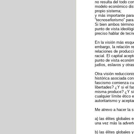
no resulta del todo c
modelo económico disti
propio sistema;
y más importante para 
“tecnoseñorismo” para 
Si bien ambos término
punto de vista ideológ
preciso hablar de tec
En la visión más esqu
embargo, la relación r
relaciones de producci
racial. El capital ace
punto de vista económi
judíos, eslavos y otra
Otra visión reduccion
histórica asociada con 
fascismo comienza cuan
libertades? ¿Y si el f
misma produce? ¿Y si 
cualquier límite ético
autoritarismo y aceptar
Me atrevo a hacer la s
a) las élites globales
una vez más la adverte
b) las élites globale