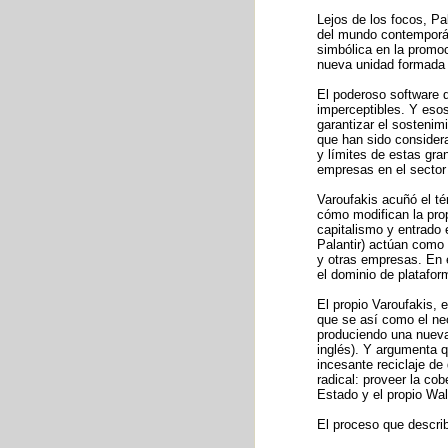
Lejos de los focos, P
del mundo contemporán
simbólica en la promoc
nueva unidad formada 
El poderoso software 
imperceptibles. Y esos
garantizar el sostenim
que han sido consider
y límites de estas gra
empresas en el sector
Varoufakis acuñó el t
cómo modifican la prop
capitalismo y entrado
Palantir) actúan como 
y otras empresas. En e
el dominio de platafor
El propio Varoufakis, 
que se así como el neo
produciendo una nueva 
inglés). Y argumenta q
incesante reciclaje de
radical: proveer la co
Estado y el propio Wal
El proceso que descri