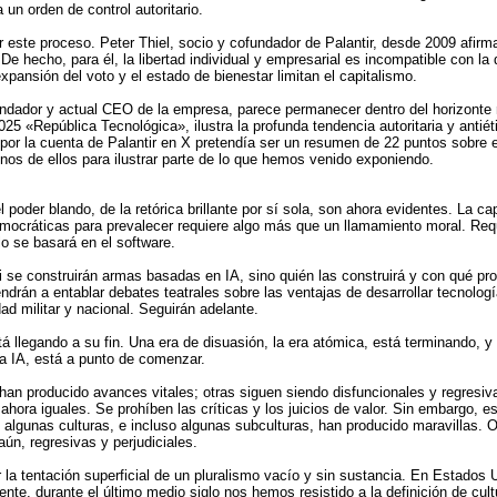
un orden de control autoritario.
rar este proceso. Peter Thiel, socio y cofundador de Palantir, desde 2009 afirm
 De hecho, para él, la libertad individual y empresarial es incompatible con 
pansión del voto y el estado de bienestar limitan el capitalismo.
undador y actual CEO de la empresa, parece permanecer dentro del horizonte 
025 «República Tecnológica», ilustra la profunda tendencia autoritaria y antié
 por la cuenta de Palantir en X pretendía ser un resumen de 22 puntos sobre e
unos de ellos para ilustrar parte de lo que hemos venido exponiendo.
l poder blando, de la retórica brillante por sí sola, son ahora evidentes. La c
mocráticas para prevalecer requiere algo más que un llamamiento moral. Requ
lo se basará en el software.
i se construirán armas basadas en IA, sino quién las construirá y con qué pr
ndrán a entablar debates teatrales sobre las ventajas de desarrollar tecnolog
dad militar y nacional. Seguirán adelante.
tá llegando a su fin. Una era de disuasión, la era atómica, está terminando, 
la IA, está a punto de comenzar.
han producido avances vitales; otras siguen siendo disfuncionales y regresi
 ahora iguales. Se prohíben las críticas y los juicios de valor. Sin embargo,
 algunas culturas, e incluso algunas subculturas, han producido maravillas.
aún, regresivas y perjudiciales.
 la tentación superficial de un pluralismo vacío y sin sustancia. En Estados
te, durante el último medio siglo nos hemos resistido a la definición de cul