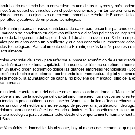
alantir ha ido creciendo hasta convertirse en una de las mayores y más pode
eo. Sus estrechos vínculos con el poder económico y militar tuvieron una re
ión de uno de sus ejecutivos a teniente coronel del ejército de Estados Uni
por altos ejecutivos de empresas tecnológicas.
de Palantir procesa masivas cantidades de datos para encontrar patrones de 
 patrones se convierten en objetivos militares o diseñan políticas de ingenier
iento de la hegemonía del capital. Este 18 de abril, la cuenta en X de la emp
ados por muchos como un Manifiesto y que han generado un importante debat
ndes tecnológicas. Particularmente sobre Palantir, quizás la más poderosa e i
 actualmente.
érmino «tecnofeudalismo» para referirse al proceso económico de estas grand
ia dinámica del sistema capitalista. En esencia el término se refiere a hemos
 en un nuevo orden económico donde las grandes empresas tecnológicas (Go
«señores feudales» modernos, controlando la infraestructura digital y cobran
ste modelo, la acumulación de capital no proviene del mercado, sino de la e
mas cerradas.
en un texto escrito a raíz del debate antes mencionado en torno al “Manifiesto
liberalismo fue la ideología del capitalismo financiero, los nuevos señores t
ideología para justificar su dominación. Varoufakis la llama “tecnoseñorismo
ue así como el neoliberalismo se ocupó de proveer una justificación ideológic
 dólares para cubrir el déficit de Estados Unidos, el “tecnoseñorismo” tiene 
bertura ideológica para colonizar todo, desde el comportamiento humano hasta 
l Street.
be Varoufakis es innegable. No obstante, hay al menos dos elementos que pu