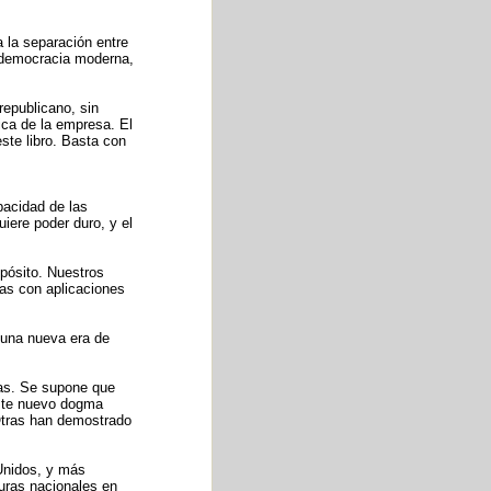
a la separación entre
la democracia moderna,
republicano, sin
tica de la empresa. El
ste libro. Basta con
apacidad de las
iere poder duro, y el
opósito. Nuestros
ías con aplicaciones
y una nueva era de
vas. Se supone que
 este nuevo dogma
 Otras han demostrado
 Unidos, y más
turas nacionales en