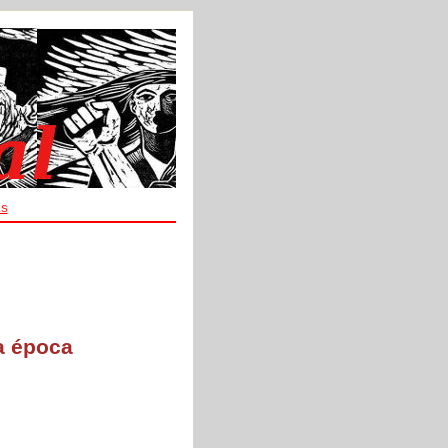
ES
a época