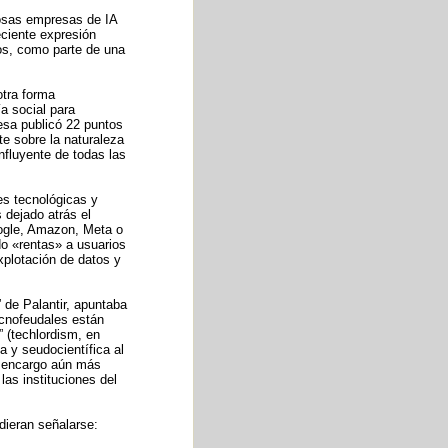
rosas empresas de IA
ciente expresión
dos, como parte de una
otra forma
ía social para
resa publicó 22 puntos
e sobre la naturaleza
nfluyente de todas las
es tecnológicas y
 dejado atrás el
ogle, Amazon, Meta o
do «rentas» a usuarios
xplotación de datos y
” de Palantir, apuntaba
ecnofeudales están
” (techlordism, en
a y seudocientífica al
un encargo aún más
las instituciones del
dieran señalarse: