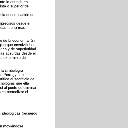
nte la entrada en
nta o superior del
de la denominación de
mprecisos desde el
icas, sería más
to de la economía. Sin
gica que envolvió las
tico y de superioridad
icas absurdas desde el
el exterminio de
 la simbología
o. Pero ¿y si el
fica el sacrificio de
cnologías que ella
 al punto de eliminar
o es normalizar el
s ideológicas (recuerdo
tán moviéndose