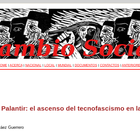
OME
|
ACERCA
|
NACIONAL
|
LOCAL
|
MUNDIAL
|
DOCUMENTOS
|
CONTACTOS
|
ANTERIOR
Palantir: el ascenso del tecnofascismo en l
váez Guerrero