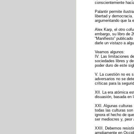
conscientemente hacia 
Palantir permite ilust
libertad y democracia.
argumentando que la ex
Alex Karp, el otro cof
embargo, su libro de 2
“Manifiesto” publicado
darle un vistazo a alg
Veamos algunos:
IV. Las limitaciones de
sociedades libres y de
poder duro de este sig
V. La cuestión no es s
adversarios no se dete
críticas para la seguri
XII. La era atómica es
disuasión, basada en 
XXI. Algunas culturas 
todas las culturas son
ignora el hecho de que
ser mediocres y, peor 
XXII. Debemos resistir
ampliamente en Occiden