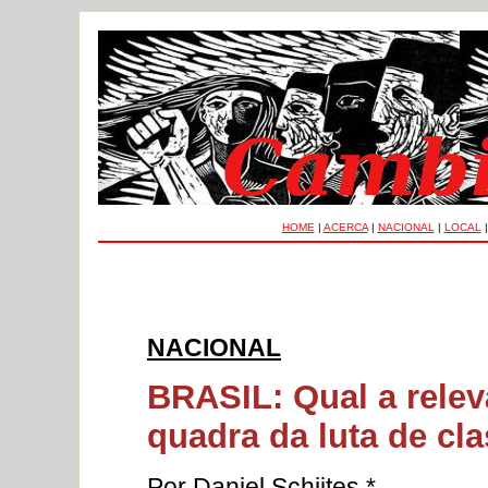
HOME
|
ACERCA
|
NACIONAL
|
LOCAL
NACIONAL
BRASIL: Qual a relevâ
quadra da luta de cl
Por Daniel Schiites *