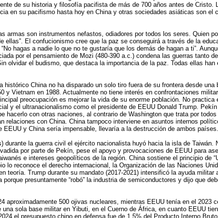
nte de su historia y filosofía pacifista de más de 700 años antes de Cristo.
ncia en su pacifismo hasta hoy en China y otras sociedades asiáticas son el 
as armas son instrumentos nefastos, odiadores por todos los seres. Quien po
e ellas”. El confucionismo cree que la paz se conseguirá a través de la edu
“No hagas a nadie lo que no te gustaría que los demás de hagan a ti”. Aunq
iciada por el pensamiento de Mozi (480-390 a.c.) condena las guerras tanto de
Sin olvidar el budismo, que destaca la importancia de la paz. Todas ellas han 
a histórico China no ha disparado un solo tiro fuera de su frontera desde una 
0 y Vietnam en 1988. Actualmente no tiene interés en confrontaciones militar
ncipal preocupación es mejorar la vida de su enorme población. No practica 
ial y el ultranacionalismo como el presidente de EEUU Donald Trump. Pekín 
íbe hacerlo con otras naciones, al contrario de Washington que trata por todo
n relaciones con China. China tampoco interviene en asuntos internos polític
re EEUU y China sería impensable, llevaría a la destrucción de ambos países
durante la guerra civil el ejército nacionalista huyó hacia la isla de Taiwán.
vadida por parte de Pekín, pese el apoyo y provocaciones de EEUU para ase
iwanés e intereses geopolíticos de la región. China sostiene el principio de 
pio lo reconoce el derecho internacional, la Organización de las Naciones U
en teoría. Trump durante su mandato (2017-2021) intensificó la ayuda militar 
isla porque presuntamente “robó” la industria de semiconductores y dijo que deb
024 aproximadamente 500 ojivas nucleares, mientras EEUU tenía en el 2023 c
e una sola base militar en Yibuti, en el Cuerno de África, en cuanto EEUU tie
 2024 el presupuesto chino en defensa fue de 1,5% del Producto Interno Brut