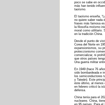
poco se sabe en occide
más han tenido influe
taoísmo.
El taoísmo enseña, “L
no quiere saber nada d
frases más famosa es 
la filosofía moísmo in
moral como utilitario. 
en la tradición China.
Desde el punto de vist
Corea del Norte en 195
expansionismos, su pri
proteccionismo comerc
comercializar, ni proh
que otros países tenga
Una guerra militar ent
En 1949 (hace 76 años) 
sido bombardeada e in
los semiconductores ta
y Taiwán). Este princi
éste último, al menos 
en febrero criticó la 
defensa.
China tenía para el 2
nucleares. China, tien
en 95 países. Para el