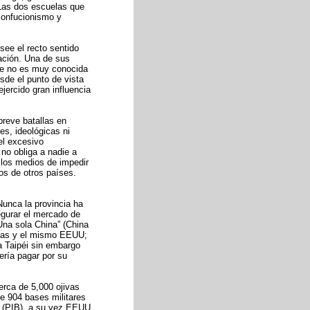
 Las dos escuelas que
confucionismo y
see el recto sentido
cación. Una de sus
ue no es muy conocida
sde el punto de vista
ejercido gran influencia
breve batallas en
es, ideológicas ni
el excesivo
no obliga a nadie a
s los medios de impedir
os de otros países.
.
 Nunca la provincia ha
gurar el mercado de
“Una sola China” (China
nidas y el mismo EEUU;
a Taipéi sin embargo
ería pagar por su
erca de 5,000 ojivas
ne 904 bases militares
o (PIB), a su vez EEUU