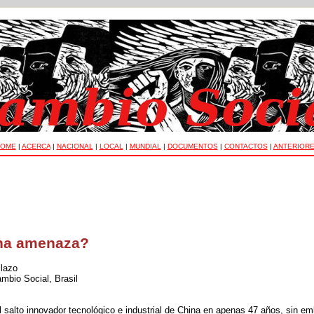
OME
|
ACERCA
|
NACIONAL
|
LOCAL
|
MUNDIAL
|
DOCUMENTOS
|
CONTACTOS
|
ANTERIOR
na amenaza?
llazo
ambio Social, Brasil
 salto innovador tecnológico e industrial de China en apenas 47 años, sin e