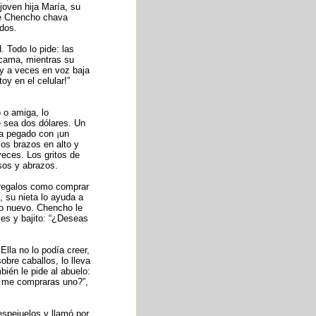
joven hija María, su
ue Chencho chava
dos.
 Todo lo pide: las
 cama, mientras su
 y a veces en voz baja
oy en el celular!”
 o amiga, lo
e sea dos dólares. Un
ía pegado con ¡un
los brazos en alto y
veces. Los gritos de
sos y abrazos.
 regalos como comprar
 su nieta lo ayuda a
ro nuevo. Chencho le
es y bajito: “¿Deseas
lla no lo podía creer,
obre caballos, lo lleva
bién le pide al abuelo:
e me compraras uno?”,
spejuelos y llamó por