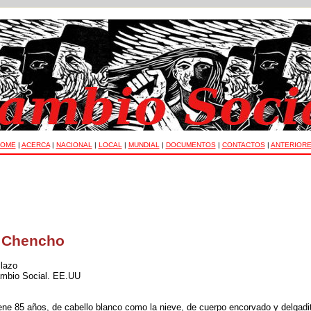
OME
|
ACERCA
|
NACIONAL
|
LOCAL
|
MUNDIAL
|
DOCUMENTOS
|
CONTACTOS
|
ANTERIOR
 Chencho
llazo
Cambio Social. EE.UU
ne 85 años, de cabello blanco como la nieve, de cuerpo encorvado y delgadit