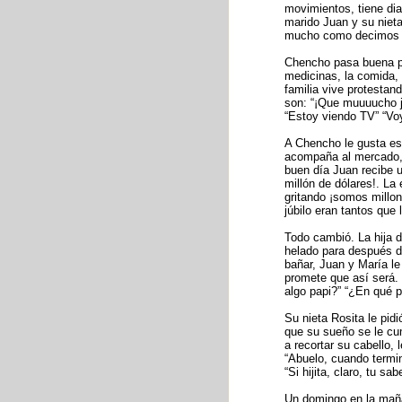
movimientos, tiene dia
marido Juan y su niet
mucho como decimos e
Chencho pasa buena pa
medicinas, la comida, 
familia vive protesta
son: “¡Que muuuucho jo
“Estoy viendo TV” “Voy 
A Chencho le gusta esc
acompaña al mercado, 
buen día Juan recibe 
millón de dólares!. La
gritando ¡somos millon
júbilo eran tantos qu
Todo cambió. La hija 
helado para después d
bañar, Juan y María l
promete que así será.
algo papi?” “¿En qué pu
Su nieta Rosita le pid
que su sueño se le cump
a recortar su cabello,
“Abuelo, cuando termi
“Si hijita, claro, tu sa
Un domingo en la maña