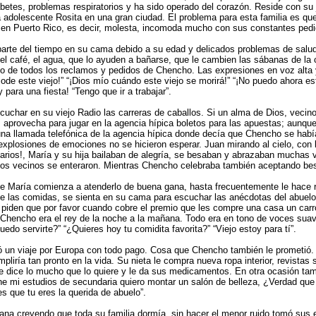
betes, problemas respiratorios y ha sido operado del corazón. Reside con su 
a adolescente Rosita en una gran ciudad. El problema para esta familia es q
n Puerto Rico, es decir, molesta, incomoda mucho con sus constantes pedi
rte del tiempo en su cama debido a su edad y delicados problemas de salud.
el café, el agua, que lo ayuden a bañarse, que le cambien las sábanas de la
ndo de todos los reclamos y pedidos de Chencho. Las expresiones en voz alta
de este viejo!” “¡Dios mío cuándo este viejo se morirá!” “¡No puedo ahora est
para una fiesta! “Tengo que ir a trabajar”.
uchar en su viejo Radio las carreras de caballos. Si un alma de Dios, vecino
aprovecha para jugar en la agencia hípica boletos para las apuestas; aunqu
una llamada telefónica de la agencia hípica donde decía que Chencho se hab
 explosiones de emociones no se hicieron esperar. Juan mirando al cielo, con 
arios!, María y su hija bailaban de alegría, se besaban y abrazaban muchas 
e los vecinos se enteraron. Mientras Chencho celebraba también aceptando be
de María comienza a atenderlo de buena gana, hasta frecuentemente le hace
e las comidas, se sienta en su cama para escuchar las anécdotas del abuelo,
e piden que por favor cuando cobre el premio que les compre una casa un car
 Chencho era el rey de la noche a la mañana. Todo era en tono de voces suav
edo servirte?” “¿Quieres hoy tu comidita favorita?” “Viejo estoy para tí”.
ió un viaje por Europa con todo pago. Cosa que Chencho también le prometió. E
liría tan pronto en la vida. Su nieta le compra nueva ropa interior, revistas s
 le dice lo mucho que lo quiere y le da sus medicamentos. En otra ocasión tam
ne mi estudios de secundaria quiero montar un salón de belleza, ¿Verdad qu
bes que tu eres la querida de abuelo”.
na creyendo que toda su familia dormía, sin hacer el menor ruido tomó sus e