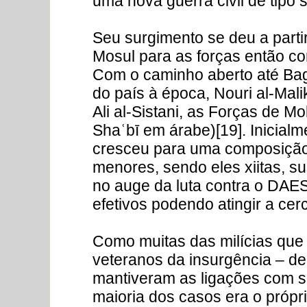
uma nova guerra civil de tipo s
Seu surgimento se deu a partir
Mosul para as forças então c
Com o caminho aberto até Bagh
do país à época, Nouri al-Maliki
Ali al-Sistani, as Forças de M
Shaʿbī em árabe)[19]. Inicialm
cresceu para uma composição 
menores, sendo eles xiitas, su
no auge da luta contra o DAES
efetivos podendo atingir a cerc
Como muitas das milícias q
veteranos da insurgência – de 
mantiveram as ligações com se
maioria dos casos era o própr