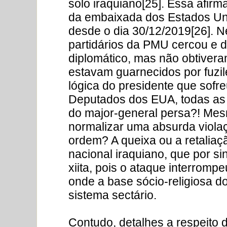
solo iraquiano[25]. Essa afirm
da embaixada dos Estados Uni
desde o dia 30/12/2019[26]. N
partidários da PMU cercou e 
diplomático, mas não obtivera
estavam guarnecidos por fuzil
lógica do presidente que sof
Deputados dos EUA, todas as
do major-general persa?! Mesm
normalizar uma absurda violaçã
ordem? A queixa ou a retaliaç
nacional iraquiano, que por si
xiita, pois o ataque interrom
onde a base sócio-religiosa do
sistema sectário.
Contudo, detalhes a respeito