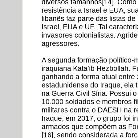
diversos tamanhos[14]. Como 
resistência a Israel e EUA, su
libanês faz parte das listas d
Israel, EUA e UE. Tal caracteri
invasores colonialistas. Agri
agressores.
A segunda formação político-mil
iraquiana Kata’ib Hezbollah.
ganhando a forma atual entre
estadunidense do Iraque, ela 
na Guerra Civil Síria. Possui 
10.000 soldados e membros fi
militares contra o DAESH na reg
Iraque, em 2017, o grupo foi i
armados que compõem as For
[16], sendo considerada a forç